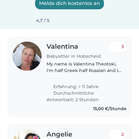
Melde dich kostenlos an
4,7 / 5
Valentina
3
Babysitter in Hobscheid
My name is Valentina Theotoki,
I'm half Greek half Russian and I
also speak some English as well
as Luxembourgish. I used to be a
Erfahrung: > 11 Jahre
Kindergarten teacher in Greece,
Durchschnittliche
Athens until I moved..
Antwortzeit: 2 Stunden
15,00 €/Stunde
Angelie
2