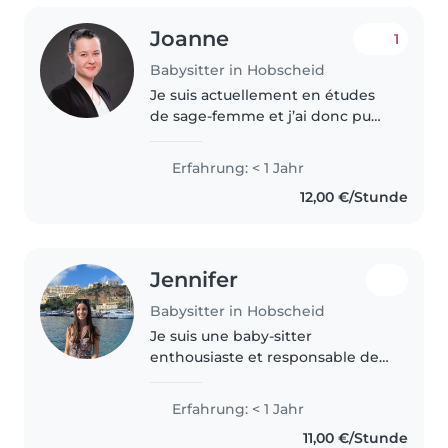
Joanne
1
Babysitter in Hobscheid
Je suis actuellement en études
de sage-femme et j’ai donc pu
effectuer des stages en
maternité et j’ai l’habitude de
Erfahrung: < 1 Jahr
bébé . Je serais également
12,00 €/Stunde
disponible pour les garder la nuit
si..
Jennifer
Babysitter in Hobscheid
Je suis une baby-sitter
enthousiaste et responsable de
16 ans. Bien que je n'aie pas
encore d'expérience
Erfahrung: < 1 Jahr
professionnelle, j'ai terminé avec
11,00 €/Stunde
succès une formation en baby-