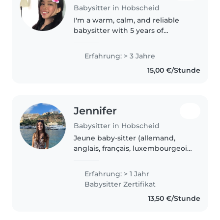
Babysitter in Hobscheid
I'm a warm, calm, and reliable
babysitter with 5 years of
experience caring for babies,
toddlers, and young children. I
Erfahrung: > 3 Jahre
truly enjoy spending time with
15,00 €/Stunde
kids and creating a safe, happy,..
Jennifer
Babysitter in Hobscheid
Jeune baby-sitter (allemand,
anglais, français, luxembourgeois
et portugais) avec 1 an
d'expérience en garde d'enfants.
Erfahrung: > 1 Jahr
Je suis responsable, bavarde et
Babysitter Zertifikat
amicale. Je peux vous aider..
13,50 €/Stunde