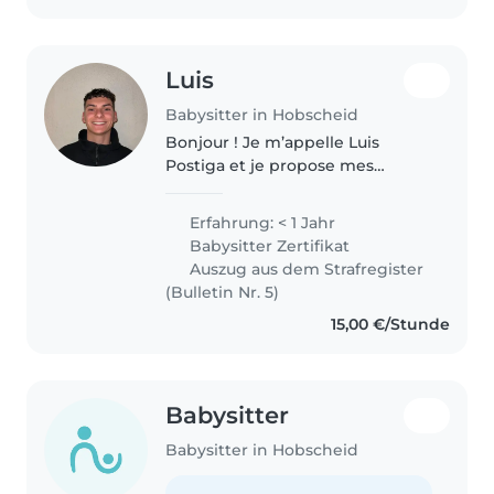
sitting et..
Luis
Babysitter in Hobscheid
Bonjour ! Je m’appelle Luis
Postiga et je propose mes
services de babysitting. Même si
je n’ai pas encore d’expérience
Erfahrung: < 1 Jahr
professionnelle, j’aime beaucoup
Babysitter Zertifikat
les enfants et je suis motivé,..
Auszug aus dem Strafregister
(Bulletin Nr. 5)
15,00 €/Stunde
Babysitter
Babysitter in Hobscheid