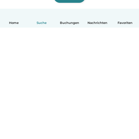
Home
Suche
Buchungen
Nachrichten
Favoriten
Deutsch
So funktionierts
Hilfe
Bedingungen & Datenschutz
Preise
Impressum
Babysits für Berufstätige
Community Leitfaden
© Babysits B.V.