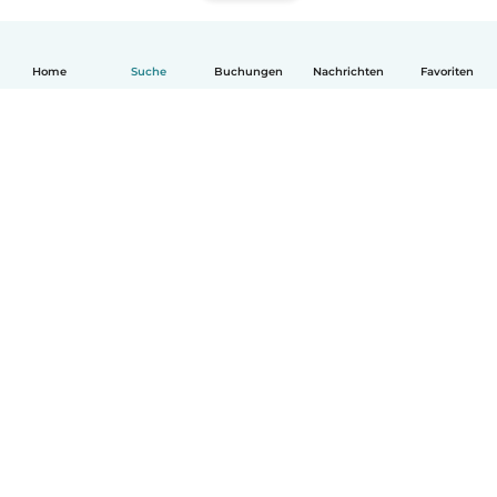
Home
Suche
Buchungen
Nachrichten
Favoriten
Deutsch
So funktionierts
Hilfe
Bedingungen & Datenschutz
Preise
Impressum
Babysits für Berufstätige
Community Leitfaden
© Babysits B.V.