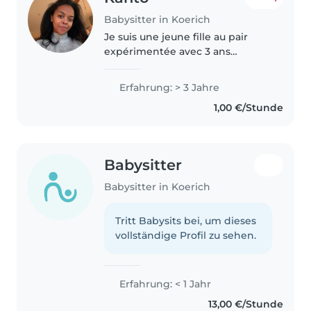
Babysitter in Koerich
Je suis une jeune fille au pair
expérimentée avec 3 ans
d'expérience dans la garde
d'enfants de tous âges. Je parle
Erfahrung: > 3 Jahre
couramment anglais et français,
1,00 €/Stunde
et je suis certifiée en premiers..
Babysitter
Babysitter in Koerich
Tritt Babysits bei, um dieses
vollständige Profil zu sehen.
Erfahrung: < 1 Jahr
13,00 €/Stunde