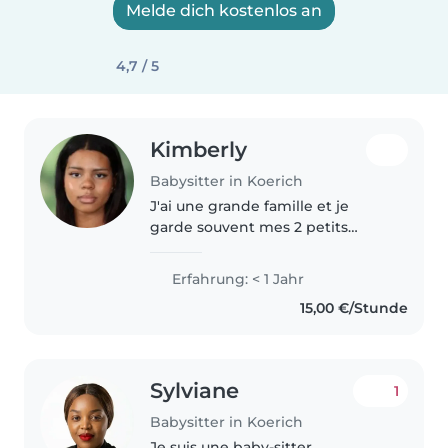
Melde dich kostenlos an
4,7 / 5
Kimberly
Babysitter in Koerich
J'ai une grande famille et je
garde souvent mes 2 petits
frères de 11ans. Je regarde des
films avec eux, cuisine, joue
Erfahrung: < 1 Jahr
dehors et les aide à faire leur
15,00 €/Stunde
devoirs. Je suis habitué. Je..
Sylviane
1
Babysitter in Koerich
Je suis une baby-sitter