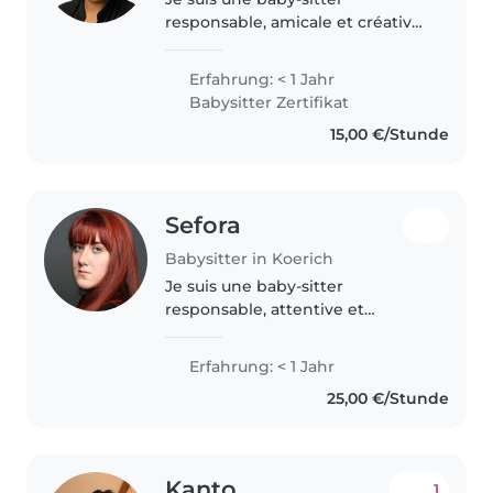
responsable, amicale et créative
dans la trentaine, avec une
licence en Sciences de Gestion.
Erfahrung: < 1 Jahr
Maman moi-même, je suis à l'aise
Babysitter Zertifikat
avec les enfants de tous âges..
15,00 €/Stunde
Sefora
Babysitter in Koerich
Je suis une baby-sitter
responsable, attentive et
empathique, avec une
expérience auprès d'enfants de
Erfahrung: < 1 Jahr
tous âges. Je possède des
25,00 €/Stunde
compétences variées comme la
lecture, les langues, les..
Kanto
1