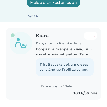
Melde dich kostenlos an
4,7 / 5
Kiara
2
Babysitter in Kleinbettingen
Bonjour, je m’appelle Kiara, j’ai 15
ans et je suis baby-sitter. J’ai suivi
une formation pour apprendre à
m’occuper des enfants et j’ai
Tritt Babysits bei, um dieses
aussi effectué un stage
vollständige Profil zu sehen.
d’observation en crèche...
Erfahrung: < 1 Jahr
10,00 €/Stunde