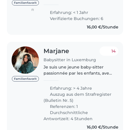
passionate about working with
Familienfavorit
preschoolers, gradeschoolers,
(1)
Erfahrung: < 1 Jahr
and teenagers. I hold a
Verifizierte Buchungen: 6
Bachelor's in Special Needs
16,00 €/Stunde
Education, with..
Marjane
14
Babysitter in Luxemburg
Je suis une jeune baby-sitter
passionnée par les enfants, avec
6 ans d'expérience dans la garde
Familienfavorit
d'enfants de tous les âges. Je
Erfahrung: > 4 Jahre
suis certifiée en premiers
Auszug aus dem Strafregister
secours et j'ai une expérience..
(Bulletin Nr. 5)
Referenzen: 1
Durchschnittliche
Antwortzeit: 4 Stunden
16,00 €/Stunde