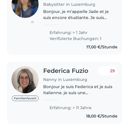
Babysitter in Luxemburg
Bonjour, je m'appelle Jade et je
suis encore étudiante. Je suis
(1)
régulièrement libre pendant les
vacances scolaires. J'aime passer
Erfahrung: > 1 Jahr
du temps avec des enfants, jouer
Verifizierte Buchungen: 1
et faire des activités..
17,00 €/Stunde
Federica Fuzio
29
Nanny in Luxemburg
Bonjour je suis Federica et je suis
italienne. je suis une
enseignante pour les enfants de
Familienfavorit
neveau-ne jusqu'à 11 ans en Italie.
Erfahrung: > 11 Jahre
j'ai pris au Luxembourg le
18,00 €/Stunde
certificat comme aide-
éducatrice...