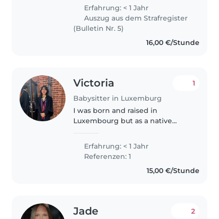
enfants j aí toujours etait dans le
Erfahrung: < 1 Jahr
milieu ou y avait des enfants qu
Auszug aus dem Strafregister
meme des gens tres..
(Bulletin Nr. 5)
16,00 €/Stunde
Victoria
1
Babysitter in Luxemburg
I was born and raised in
Luxembourg but as a native
English speaker have been in an
English boarding school for the
Erfahrung: < 1 Jahr
past two years. I like reading and
Referenzen: 1
playing the guitar, and am
15,00 €/Stunde
currently..
Jade
2