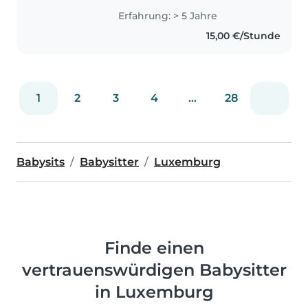
of skills and qualifications. I'm
Erfahrung: > 5 Jahre
fluent in English, French,
15,00 €/Stunde
German, and Luxembourgish,..
1
2
3
4
...
28
Babysits
Babysitter
Luxemburg
Finde einen
vertrauenswürdigen Babysitter
in Luxemburg