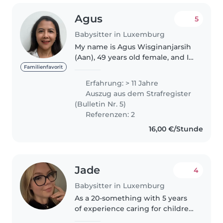
Agus
5
Babysitter in Luxemburg
My name is Agus Wisginanjarsih
(Aan), 49 years old female, and I
would like to apply for the nanny
Familienfavorit
position you advertised. I am a
Erfahrung: > 11 Jahre
warm, responsible, and patient
Auszug aus dem Strafregister
person who genuinely..
(Bulletin Nr. 5)
Referenzen: 2
16,00 €/Stunde
Jade
4
Babysitter in Luxemburg
As a 20-something with 5 years
of experience caring for children
of all ages, I offer a unique blend