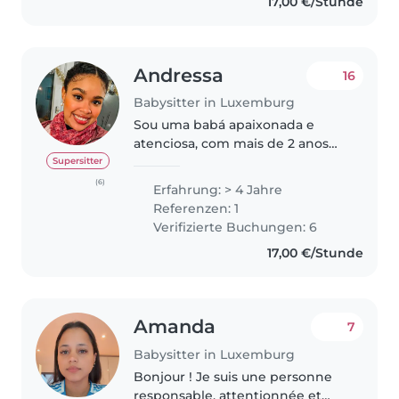
17,00 €/Stunde
Andressa
16
Babysitter in Luxemburg
Sou uma babá apaixonada e
atenciosa, com mais de 2 anos
de experiência cuidando de
Supersitter
bebês, crianças pequenas e pré-
(6)
Erfahrung: > 4 Jahre
escolares. Sou responsável,
Referenzen: 1
empática e adoro passar tempo
Verifizierte Buchungen: 6
com crianças...
17,00 €/Stunde
Amanda
7
Babysitter in Luxemburg
Bonjour ! Je suis une personne
responsable, attentionnée et