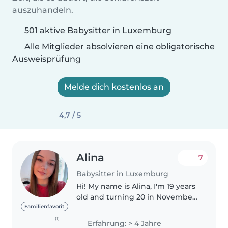
auszuhandeln.
501 aktive Babysitter in Luxemburg
Alle Mitglieder absolvieren eine obligatorische
Ausweisprüfung
Melde dich kostenlos an
4,7 / 5
Alina
7
Babysitter in Luxemburg
Hi! My name is Alina, I'm 19 years
old and turning 20 in November.
I'm currently studying at a school
Familienfavorit
for early childhood education,
(1)
Erfahrung: > 4 Jahre