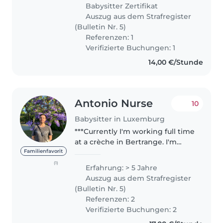
where I'm learning how to
Babysitter Zertifikat
professionally work with..
Auszug aus dem Strafregister
(Bulletin Nr. 5)
Referenzen: 1
Verifizierte Buchungen: 1
14,00 €/Stunde
Antonio Nurse
10
Babysitter in Luxemburg
***Currently I'm working full time
at a crèche in Bertrange. I'm
looking for ocasional babysitting
Familienfavorit
job some weeks after 4 pm,
(1)
Erfahrung: > 5 Jahre
other after 7 pm. Also some
Auszug aus dem Strafregister
weekends*** As a childcare..
(Bulletin Nr. 5)
Referenzen: 2
Verifizierte Buchungen: 2