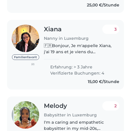
25,00 €/Stunde
Xiana
3
Nanny in Luxemburg
🇫🇷Bonjour, Je m'appelle Xiana,
j'ai 19 ans et je viens du
Luxembourg. J'ai récemment
Familienfavorit
obtenu mon diplôme en
(2)
Erfahrung: > 3 Jahre
marketing, médias et
Verifizierte Buchungen: 4
communication, et en ce
15,00 €/Stunde
moment j'entame une année
sabbatique...
Melody
2
Babysitter in Luxemburg
I'm a caring and empathetic
babysitter in my mid-20s,