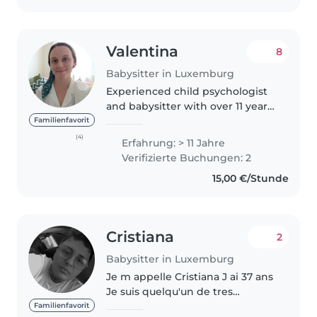
Valentina
8
Babysitter in Luxemburg
Experienced child psychologist
and babysitter with over 11 years
of hands-on experience caring
Familienfavorit
for children of all ages, from
(4)
Erfahrung: > 11 Jahre
babies to teenagers, including
Verifizierte Buchungen: 2
those with special needs...
15,00 €/Stunde
Cristiana
2
Babysitter in Luxemburg
Je m appelle Cristiana J ai 37 ans
Je suis quelqu'un de tres
responsable et que j adore les
Familienfavorit