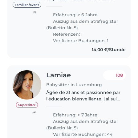
passionnée par les enfants. J'ai
Familienfavorit
toujours aimé passer du temps
(1)
Erfahrung: > 6 Jahre
avec eux et je suis convaincue
Auszug aus dem Strafregister
que chaque enfant mérite 1..
(Bulletin Nr. 5)
Referenzen: 1
Verifizierte Buchungen: 1
14,00 €/Stunde
Lamiae
108
Babysitter in Luxemburg
Âgée de 31 ans et passionnée par
l'éducation bienveillante, j'ai suivi
une formation à la pédagogie
Supersitter
Montessori, pour laquelle je
(41)
Erfahrung: > 7 Jahre
détiens une attestation, ainsi
Auszug aus dem Strafregister
qu'une formation de..
(Bulletin Nr. 5)
Verifizierte Buchungen: 44