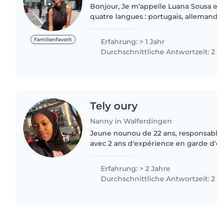
Bonjour, Je m’appelle Luana Sousa et 
quatre langues : portugais, allemand,
luxembourgeois. J’adore les enfants
de babysitting...
Familienfavorit
Erfahrung: > 1 Jahr
Durchschnittliche Antwortzeit: 
Tely oury
Nanny in Walferdingen
Jeune nounou de 22 ans, responsabl
avec 2 ans d'expérience en garde d'
J'ai une expérience avec les enfant
spéciaux, notamment..
Erfahrung: > 2 Jahre
Durchschnittliche Antwortzeit: 