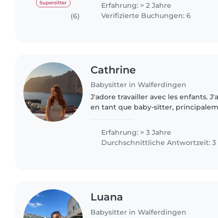
caring for..
Supersitter
Erfahrung: > 2 Jahre
Verifizierte Buchungen: 6
(6)
Cathrine
Babysitter in Walferdingen
J'adore travailler avec les enfants. J
en tant que baby-sitter, principale
adolescents, écoliers . Au sein de ma
effectué des..
Erfahrung: > 3 Jahre
Durchschnittliche Antwortzeit: 
Luana
Babysitter in Walferdingen