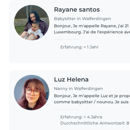
Rayane santos
Babysitter in Walferdingen
Bonjour, Je m'appelle Rayane, j'ai 21 ans et j'habite au
Luxembourg. J'ai de l'expérience ave
mon bénévolat auprès de personnes
handicap ainsi..
Erfahrung: < 1 Jahr
Luz Helena
Nanny in Walferdingen
Bonjour, Je m’appelle Luz et je propose mes services
comme babysitter / nounou. Je sui
responsable, bienveillante et fiable,
dans la garde d’enfants..
Erfahrung: > 4 Jahre
Durchschnittliche Antwortzeit: 