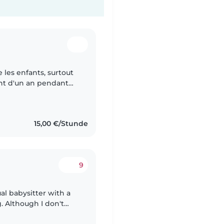
nfant d'un an pendant
e repas à un enfant..
15,00 €/Stunde
9
al babysitter with a
. Although I don't
 years of experience