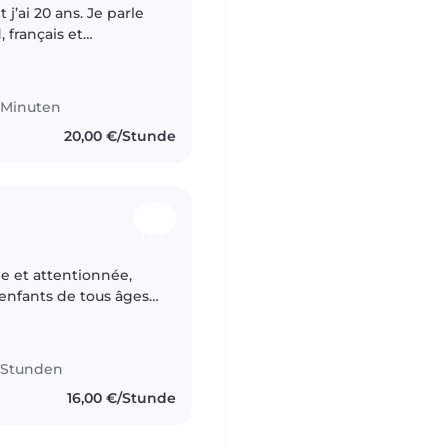
j’ai 20 ans. Je parle
 français et
 et j’ai mon diplôme
2 Minuten
20,00 €/Stunde
e et attentionnée,
enfants de tous âges.
s ayant des besoins
2 Stunden
16,00 €/Stunde