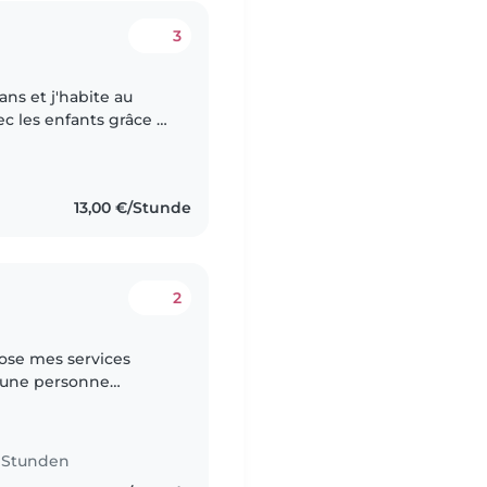
3
c les enfants grâce à
 en situation de
13,00 €/Stunde
2
s une personne
 avec de l’expérience
8 Stunden