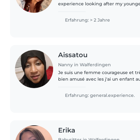
experience looking after my younge
time with them has taught me patien
and how to keep children..
Erfahrung: > 2 Jahre
Aissatou
Nanny in Walferdingen
Je suis une femme courageuse et trè
bien amusé avec les j'ai un enfant au
souriante j'aime travailler avec les e
enfants..
Erfahrung: general.experience.
Erika
Babysitter in Walferdingen