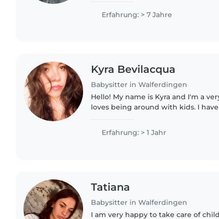
verantwortungsbewusst und liebe..
Erfahrung: > 7 Jahre
Kyra Bevilacqua
Babysitter in Walferdingen
Hello! My name is Kyra and I'm a ve
loves being around with kids. I hav
because I have a little sister and cou
many..
Erfahrung: > 1 Jahr
Tatiana
Babysitter in Walferdingen
I am very happy to take care of child