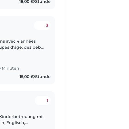
18,00 €/Stunde
3
 ans avec 4 années
oupes d'âge, des bébés
, attentive et
0 Minuten
15,00 €/Stunde
1
r Kinderbetreuung mit
h, Englisch,
bin einfühlsam,