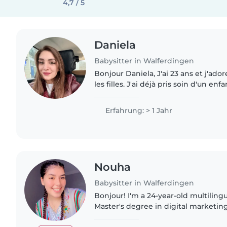
4,7 / 5
Daniela
Babysitter in Walferdingen
Bonjour Daniela, J'ai 23 ans et j'adore les enfants, surtout
les filles. J'ai déjà pris soin d'un e
six mois et j'ai fait des soins après l
Erfahrung: > 1 Jahr
Nouha
Babysitter in Walferdingen
Bonjour! I'm a 24-year-old multilingu
Master's degree in digital marketing
have first aid certification, I have 2