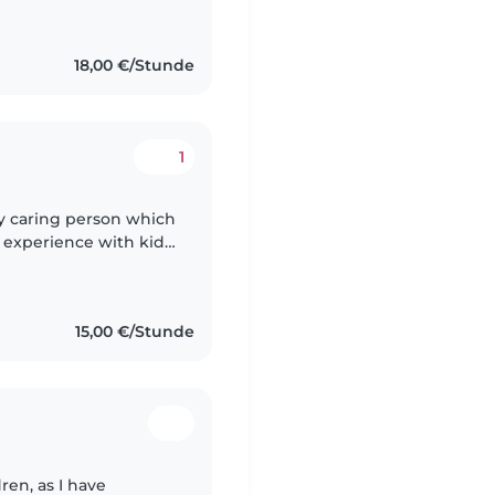
18,00 €/Stunde
1
ry caring person which
e experience with kids
sins that I took care of
15,00 €/Stunde
ren, as I have