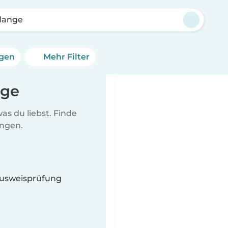
rdange
ngen
Mehr Filter
nge
as du liebst. Finde
ungen.
 Ausweisprüfung