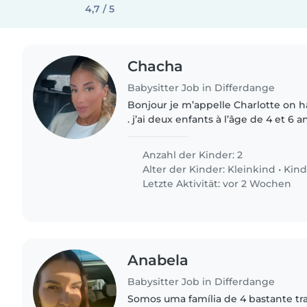
4,7 / 5
Chacha
Babysitter Job in Differdange
Bonjour je m’appelle Charlotte on h
. j’ai deux enfants à l’âge de 4 et 6 
actuellement une nounou pour pre
enfants le soir..
Anzahl der Kinder: 2
Alter der Kinder:
Kleinkind
•
Kind
Letzte Aktivität: vor 2 Wochen
Anabela
Babysitter Job in Differdange
Somos uma família de 4 bastante tr