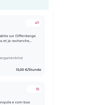
47
abite sur Differdange
ans et je recherche
ndre soin de mes
ergartenkind
13,00 €/Stunde
15
anquila e com boa