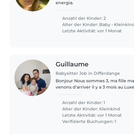
energia.
Anzahl der Kinder: 2
Alter der Kinder:
Baby
•
Kleinkin
Letzte Aktivität: vor 1 Monat
Guillaume
Babysitter Job in Differdange
Bonjour Nous sommes 3, ma fille m
venons d'arriver il y a 3 mois au L
cherchons une baby sitter pour gard
temps en temps. Laya..
Anzahl der Kinder: 1
Alter der Kinder:
Kleinkind
Letzte Aktivität: vor 1 Monat
Verifizierte Buchungen: 1