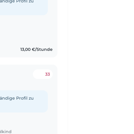
tändige Profil zu
13,00 €/Stunde
33
tändige Profil zu
lkind