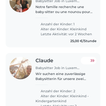
Babysitter Job in Luxemburg
Notre famille recherche une
baby-sitter ou une nounou pour
s'occuper de notre fille de 20
mois, énergique et
Anzahl der Kinder: 1
indépendante. Elle adore
Alter der Kinder:
Kleinkind
explorer et apprendre de
Letzte Aktivität: vor 2 Wochen
nouvelles choses. Nous..
25,00 €/Stunde
Claude
39
Babysitter Job in Luxemburg
Wir suchen eine zuverlässige
Babysitterin für unsere zwei
Kinder (3 und 5 Jahre alt). Der
Bedarf besteht vor allem über
Anzahl der Kinder: 2
den Sommer, danach aber auch
Alter der Kinder:
Kleinkind
•
gerne regelmäßig an
Kindergartenkind
Wochenenden..
Letzte Aktivität: vor 2