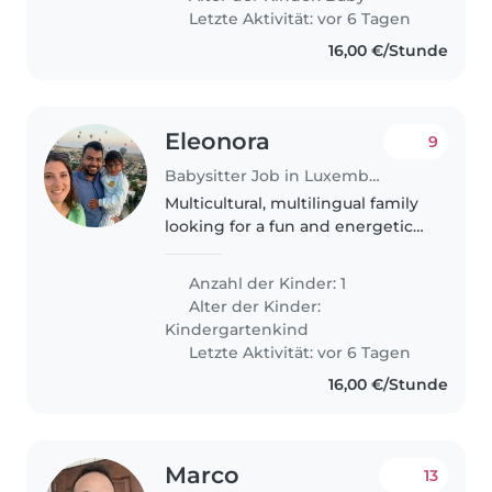
Letzte Aktivität: vor 6 Tagen
16,00 €/Stunde
Eleonora
9
Babysitter Job in Luxemburg
Multicultural, multilingual family
looking for a fun and energetic
babysitter on **August 6 and 7**
for our cheerful 31⁄2-year-old. We
Anzahl der Kinder: 1
speak English and Italian, and
Alter der Kinder:
we'd love someone..
Kindergartenkind
Letzte Aktivität: vor 6 Tagen
16,00 €/Stunde
Marco
13