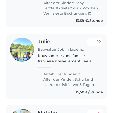
are very funny and calm. Viktor
Alter der Kinder:
Baby
he likes cars and Yolanda..
Letzte Aktivität: vor 2 Wochen
Verifizierte Buchungen: 10
13,69 €/Stunde
Julie
10
Babysitter Job in Luxemburg
Nous sommes une famille
française nouvellement llée à
Luxembourg. Nous cherchons
une baby-sitter ou nounou à
Anzahl der Kinder: 2
l'aise avec la cuisine, les tâches
Alter der Kinder:
Schulkind
ménagères et l'aide aux devoirs
Letzte Aktivität: vor 3 Tagen
pour..
15,50 €/Stunde
Natalia
19