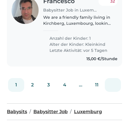
Francesco
32
Babysitter Job in Luxemburg
We are a friendly family living in
Kirchberg, Luxembourg, looking
for a caring and reliable
babysitter for our 1-year-old son
Anzahl der Kinder: 1
One of us will always be at home
Alter der Kinder:
Kleinkind
working remotely, so..
Letzte Aktivität: vor 5 Tagen
15,00 €/Stunde
1
2
3
4
...
11
Babysits
Babysitter Job
Luxemburg