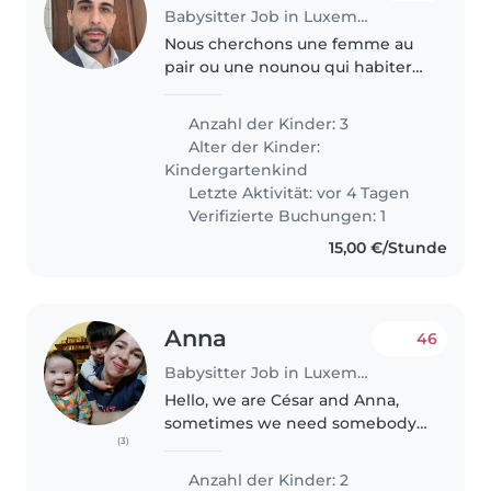
Babysitter Job in Luxemburg
Nous cherchons une femme au
pair ou une nounou qui habiterai
chez nous ,pour s'occuper de nos
trois enfants en âge préscolaire,
Anzahl der Kinder: 3
juste pour les amener a l'ecole le
Alter der Kinder:
matin qui est à 300..
Kindergartenkind
Letzte Aktivität: vor 4 Tagen
Verifizierte Buchungen: 1
15,00 €/Stunde
Anna
46
Babysitter Job in Luxemburg
Hello, we are César and Anna,
sometimes we need somebody
(3)
to take care of our kids Yolanda
(1year) and Viktor 2.5 years They
Anzahl der Kinder: 2