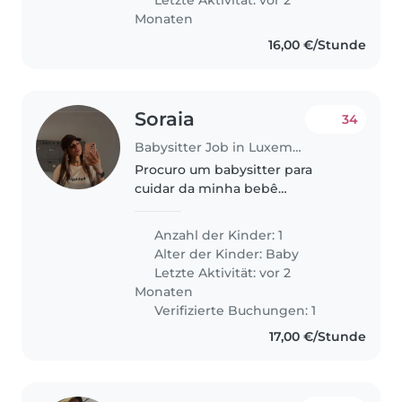
Monaten
16,00 €/Stunde
Soraia
34
Babysitter Job in Luxemburg
Procuro um babysitter para
cuidar da minha bebê
energética e afetuosa. Prefiro
alguém que se sinta à vontade
Anzahl der Kinder: 1
com animais de estimação. Ela é
Alter der Kinder:
Baby
uma bebe de 1 mês e meio ainda
Letzte Aktivität: vor 2
tem o sono..
Monaten
Verifizierte Buchungen: 1
17,00 €/Stunde