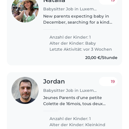
Babysitter Job in Luxemburg
New parents expecting baby in
December, searching for a kind
and patient babysitter or nanny
to care for our newborn. Must be
Anzahl der Kinder: 1
comfortable with pets and
Alter der Kinder:
Baby
cooking, and speak English and..
Letzte Aktivität: vor 3 Wochen
20,00 €/Stunde
Jordan
19
Babysitter Job in Luxemburg
Jeunes Parents d'une petite
Colette de 16mois, tous deux
trentenaires
Anzahl der Kinder: 1
Alter der Kinder:
Kleinkind