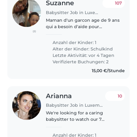
Suzanne
107
Babysitter Job in Luxemburg
Maman d'un garcon age de 9 ans
qui a besoin d'aide pour
(2)
combiner le travail et les
activites extra scolaires. Besoin
Anzahl der Kinder: 1
les mardi et jeudi a partir de 16h.
Alter der Kinder:
Schulkind
Mum of a 9 years old boy
Letzte Aktivität: vor 4 Tagen
looking..
Verifizierte Buchungen: 2
15,00 €/Stunde
Arianna
10
Babysitter Job in Luxemburg
We're looking for a caring
babysitter to watch our 7
months old baby in our home.
Our little one is curious,
Anzahl der Kinder: 1