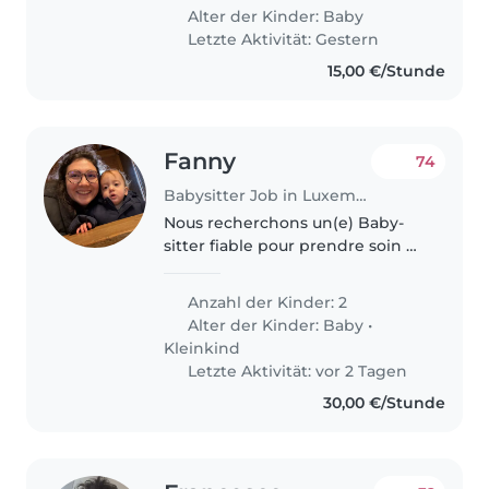
energetic, and always ready to
Alter der Kinder:
Baby
laugh. We need someone who
Letzte Aktivität: Gestern
speaks English..
15,00 €/Stunde
Fanny
74
Babysitter Job in Luxemburg
Nous recherchons un(e) Baby-
sitter fiable pour prendre soin de
nos deux jeunes enfants, un
bébé et un tout-petit. Nos
Anzahl der Kinder: 2
enfants sont énergiques, joueurs
Alter der Kinder:
Baby
•
et affectueux. Nous aimerions..
Kleinkind
Letzte Aktivität: vor 2 Tagen
30,00 €/Stunde