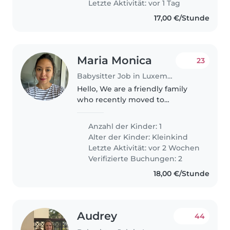
Letzte Aktivität: vor 1 Tag
17,00 €/Stunde
Maria Monica
23
Babysitter Job in Luxemburg
Hello, We are a friendly family
who recently moved to
Luxembourg and we are looking
for a kind, reliable and caring
Anzahl der Kinder: 1
babysitter for our son, who is
Alter der Kinder:
Kleinkind
almost 3 years old.
Letzte Aktivität: vor 2 Wochen
Verifizierte Buchungen: 2
18,00 €/Stunde
Audrey
44