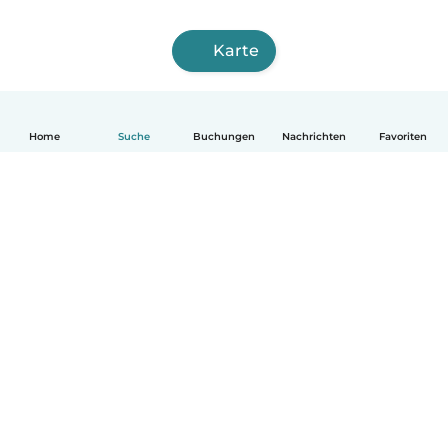
Karte
Home
Suche
Buchungen
Nachrichten
Favoriten
Deutsch
So funktionierts
Hilfe
Bedingungen & Datenschutz
Preise
Impressum
Babysits für Berufstätige
Community Leitfaden