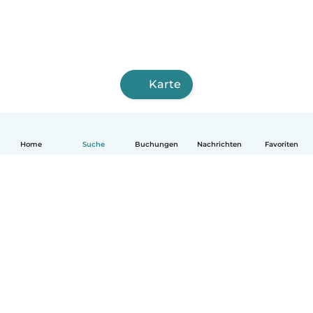
Karte
Home
Suche
Buchungen
Nachrichten
Favoriten
Deutsch
So funktionierts
Hilfe
Bedingungen & Datenschutz
Preise
Impressum