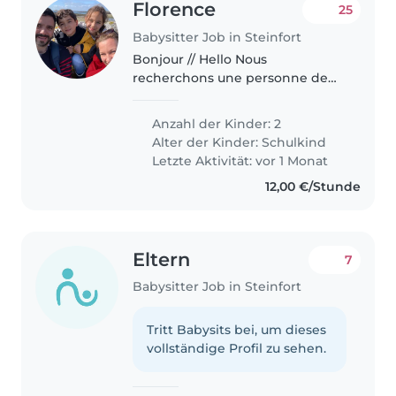
Florence
25
Babysitter Job in Steinfort
Bonjour // Hello Nous
recherchons une personne de
confiance pour garder nos deux
enfants de ce9 et 11 ans de
Anzahl der Kinder: 2
manière occasionnelle -
Alter der Kinder:
Schulkind
généralement en soirée. We are
Letzte Aktivität: vor 1 Monat
looking for a..
12,00 €/Stunde
Eltern
7
Babysitter Job in Steinfort
Tritt Babysits bei, um dieses
vollständige Profil zu sehen.