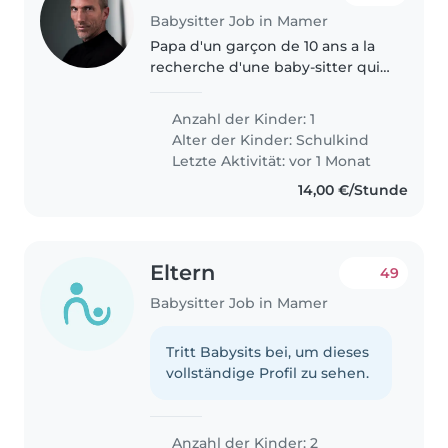
Babysitter Job in Mamer
Papa d'un garçon de 10 ans a la
recherche d'une baby-sitter qui
pourrais de temps en temps le
garder le temps d'une sortie de
Anzahl der Kinder: 1
4 heures soit le vendredi ou le
Alter der Kinder:
Schulkind
samedi soir. N'hésitez..
Letzte Aktivität: vor 1 Monat
14,00 €/Stunde
Eltern
49
Babysitter Job in Mamer
Tritt Babysits bei, um dieses
vollständige Profil zu sehen.
Anzahl der Kinder: 2