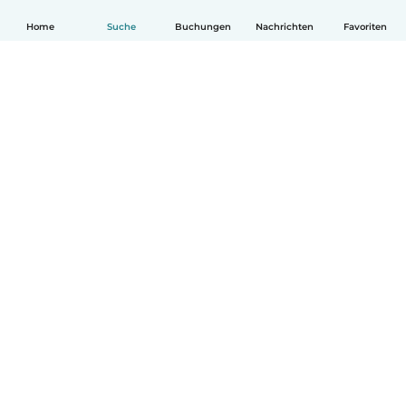
Home
Suche
Buchungen
Nachrichten
Favoriten
Deutsch
So funktionierts
Hilfe
Bedingungen & Datenschutz
Preise
Impressum
Babysits für Berufstätige
Community Leitfaden
© Babysits B.V.