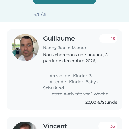
4,7 / 5
Guillaume
13
Nanny Job in Mamer
Nous cherchons une nounou, à
partir de décembre 2026,
attentionnée et responsable
pour s'occuper de nos trois
Anzahl der Kinder: 3
enfants, un bébé et deux enfants
Alter der Kinder:
Baby
•
d'âge scolaire. Nos enfants sont
Schulkind
énergiques,..
Letzte Aktivität: vor 1 Woche
20,00 €/Stunde
Vincent
35