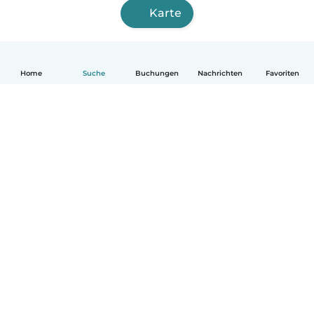
Karte
Home
Suche
Buchungen
Nachrichten
Favoriten
Deutsch
So funktionierts
Hilfe
Bedingungen & Datenschutz
Preise
Impressum
Babysits für Berufstätige
Community Leitfaden