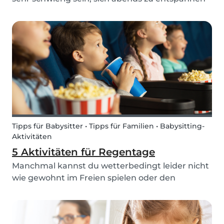
und bettfertig zu machen. Um diesen Prozess
ein wenig zu erleichtern und etwas mehr
Routine in den Alltag zu bringen, haben wir ein
Beispiel für...
Tipps für Babysitter • Tipps für Familien • Babysitting-
Aktivitäten
5 Aktivitäten für Regentage
Manchmal kannst du wetterbedingt leider nicht
wie gewohnt im Freien spielen oder den
geplanten Ausflug unternehmen. An diesen
Tagen sitzt man oft stundenlang am
Frühstückstisch und wird sich gemeinsam nicht