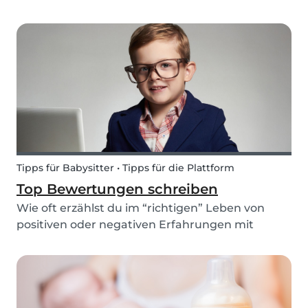
Nachtzeit mit ihren Freunden und Bekannten
verbunden sind, wird Mobbing ein immer
heikleres und vor allem schwer kontrollierbares
Thema. Bei Nichtbeachtu...
Tipps für Babysitter • Tipps für die Plattform
Top Bewertungen schreiben
Wie oft erzählst du im “richtigen” Leben von
positiven oder negativen Erfahrungen mit
deinen Mitmenschen? Sei es der unfreundliche
Verkäufer im Supermarkt oder die überaus
zuvorkommende Dame, die dir beim Einsteigen
in den Bus mit dem Ki...