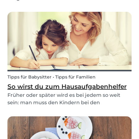
Nächten schon ein Kraftakt. Alle sind gereizt, die
einen würden am liebsten wieder zurück ins
Bett kriechen und die anderen können es kaum
erwarten...
Tipps für Babysitter • Tipps für Familien
So wirst du zum Hausaufgabenhelfer
Früher oder später wird es bei jedem so weit
sein: man muss den Kindern bei den
Hausaufgaben helfen. Besonders wenn es für
die Eltern eine große Herausforderung darstellt
und/oder andere alltägliche Aufgaben wie der
Haushalt oder das Arb...