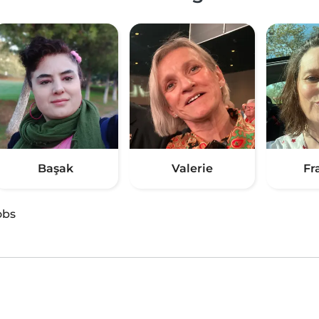
Başak
Valerie
Fr
obs