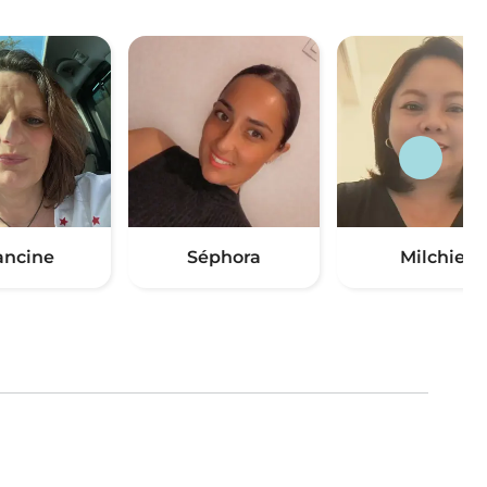
ancine
Séphora
Milchie