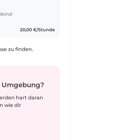
lkind
20,00 €/Stunde
e zu finden.
er Umgebung?
werden hart daran
n wie dir