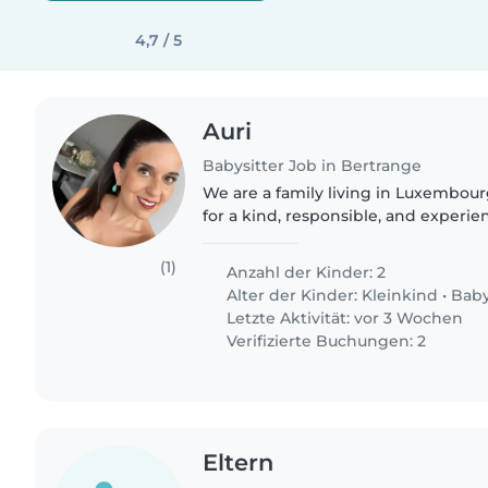
4,7 / 5
Auri
Babysitter Job in Bertrange
We are a family living in Luxembou
for a kind, responsible, and experi
support us for a few hours a day. I work from home
several hours a day (not..
(1)
Anzahl der Kinder: 2
Alter der Kinder:
Kleinkind
•
Bab
Letzte Aktivität: vor 3 Wochen
Verifizierte Buchungen: 2
Eltern