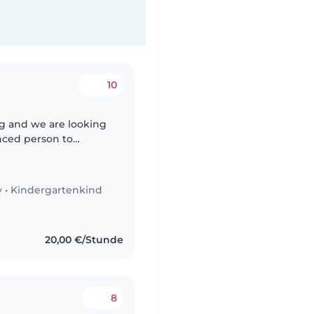
10
rg and we are looking
enced person to
y
•
Kindergartenkind
20,00 €/Stunde
8