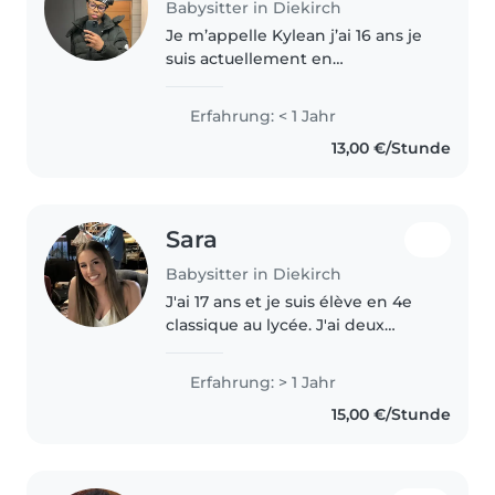
Babysitter in Diekirch
Je m’appelle Kylean j’ai 16 ans je
suis actuellement en
apprentissage à l’école
internationale EIMAB et je
Erfahrung: < 1 Jahr
saurais faire un bon babysitter
13,00 €/Stunde
pour vos enfants. Je suis un
garçon et j’ai..
Sara
Babysitter in Diekirch
J'ai 17 ans et je suis élève en 4e
classique au lycée. J'ai deux
frères, l'un de 12 ans et l'autre de
2 ans, et j'ai l'habitude de
Erfahrung: > 1 Jahr
prendre soin d'eux. J'ai travaillé
15,00 €/Stunde
dans une crèche..