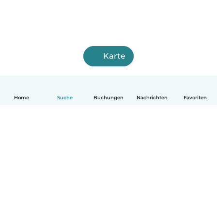
Karte
Home
Suche
Buchungen
Nachrichten
Favoriten
Deutsch
So funktionierts
Hilfe
Bedingungen & Datenschutz
Preise
Impressum