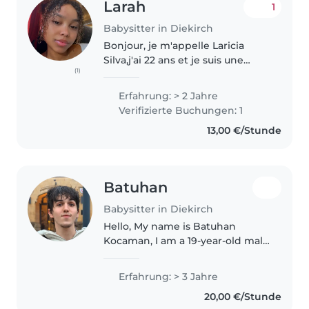
Larah
1
Babysitter in Diekirch
Bonjour, je m'appelle Laricia
Silva,j'ai 22 ans et je suis une
(1)
personne responsable et
bienveillante qui adore passer
Erfahrung: > 2 Jahre
du temps avec les enfants. J'ai
Verifizierte Buchungen: 1
de l'expérience dans la garde..
13,00 €/Stunde
Batuhan
Babysitter in Diekirch
Hello, My name is Batuhan
Kocaman, I am a 19-year-old male
babysitter with 3 years of
childcare experience. I enjoy
Erfahrung: > 3 Jahre
spending time with children
20,00 €/Stunde
and helping them learn, play,