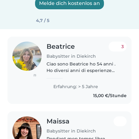
Melde dich kostenlos an
4,7 / 5
Beatrice
3
Babysitter in Diekirch
Ciao sono Beatrice ho 54 anni .
Ho diversi anni di esperienze
(1)
come babysitter. Mi occupo di
bambini dai 0 anni ai 12 .Sono
Erfahrung: > 5 Jahre
molto paziente e creativa . Mi
15,00 €/Stunde
piace interagire con loro..
Maissa
Babysitter in Diekirch
Pendant mon temps libre,