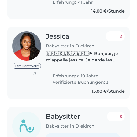
Erfahrung: < 1 Jahr
souvent des activités avec ma
14,00 €/Stunde
nièce des promenades,..
Jessica
12
Babysitter in Diekirch
🇬🇵🇫🇷🇱🇺🇩🇪🇵🇹🏴 Bonjour, je
m'appelle jessica. Je garde les
enfants depuis plus de 10 ans. Je
Familienfavorit
suis également professeur de
(3)
Erfahrung: > 10 Jahre
danse pour les enfants et
Verifizierte Buchungen: 3
infirmière spécialisée en
15,00 €/Stunde
pédiatrie/néonatalogie..
Babysitter
3
Babysitter in Diekirch