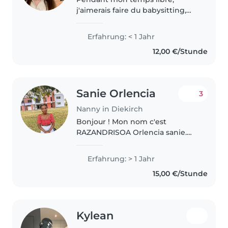
j'aimerais faire du babysitting,
car j'aime travailler avec les
enfants et j'aime faire des
Erfahrung: < 1 Jahr
activités créatives ou éducatives
12,00 €/Stunde
avec eux. J'attends
impatiemment..
Sanie Orlencia
3
Nanny in Diekirch
Bonjour ! Mon nom c'est
RAZANDRISOA Orlencia sanie.
J'ai 27 ans et j'habite à
Madagascar. Mon langue
Erfahrung: > 1 Jahr
maternelle c'est Malagasy mais
15,00 €/Stunde
je parle français. Je comprends
que vous cherchez..
Kylean