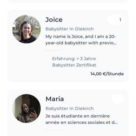
and feel..
Joice
1
Babysitter in Diekirch
My name is Joice, and I am a 20-
year-old babysitter with previous
experience caring for children of
different ages. I am a patient,
Erfahrung: > 3 Jahre
responsible, and creative person
Babysitter Zertifikat
who truly enjoys..
14,00 €/Stunde
Maria
Babysitter in Diekirch
Je suis étudiante en dernière
année en sciences sociales et de
santé, j'ai fais une formation de
baby-sitting. Il y'a 2 ans. Je fais