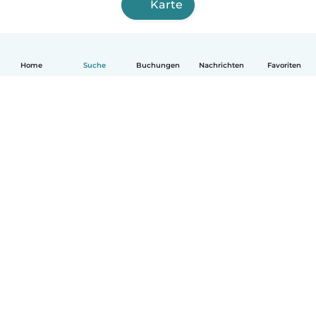
Karte
Home
Suche
Buchungen
Nachrichten
Favoriten
Deutsch
So funktionierts
Hilfe
Bedingungen & Datenschutz
Preise
Impressum
Babysits für Berufstätige
Community Leitfaden