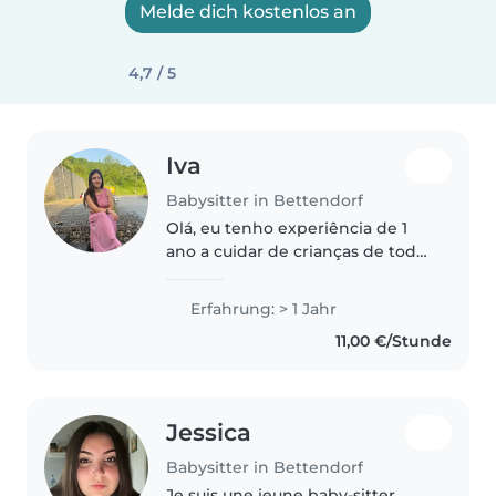
Melde dich kostenlos an
4,7 / 5
Iva
Babysitter in Bettendorf
Olá, eu tenho experiência de 1
ano a cuidar de crianças de todas
as idades, desde bebés a alunos
do primeiro ciclo. Sou uma
Erfahrung: > 1 Jahr
pessoa responsável, paciente e
11,00 €/Stunde
amigável, que fala várias..
Jessica
Babysitter in Bettendorf
Je suis une jeune baby-sitter