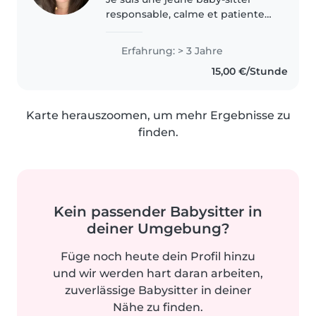
responsable, calme et patiente
avec 3 ans d'expérience en
garde d'enfants, de bébés à
Erfahrung: > 3 Jahre
adolescents. Je parle
15,00 €/Stunde
couramment le français,
l'allemand, le luxembourgeois..
Karte herauszoomen, um mehr Ergebnisse zu
finden.
Kein passender Babysitter in
deiner Umgebung?
Füge noch heute dein Profil hinzu
und wir werden hart daran arbeiten,
zuverlässige Babysitter in deiner
Nähe zu finden.