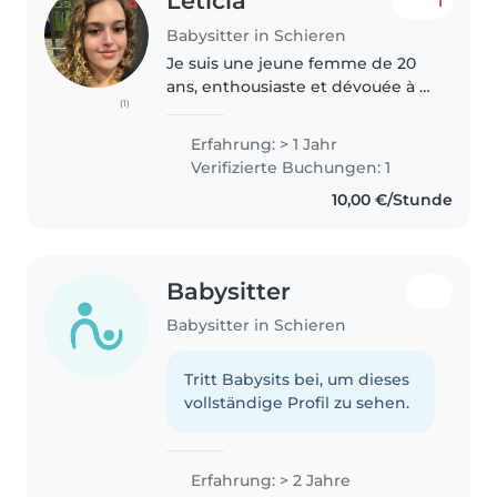
Letícia
1
Babysitter in Schieren
Je suis une jeune femme de 20
ans, enthousiaste et dévouée à la
(1)
garde de vos enfants. J’ai un an
d’expérience en babysitting,
Erfahrung: > 1 Jahr
bien que je ne possède pas de
Verifizierte Buchungen: 1
formation en premiers secours...
10,00 €/Stunde
Babysitter
Babysitter in Schieren
Tritt Babysits bei, um dieses
vollständige Profil zu sehen.
Erfahrung: > 2 Jahre