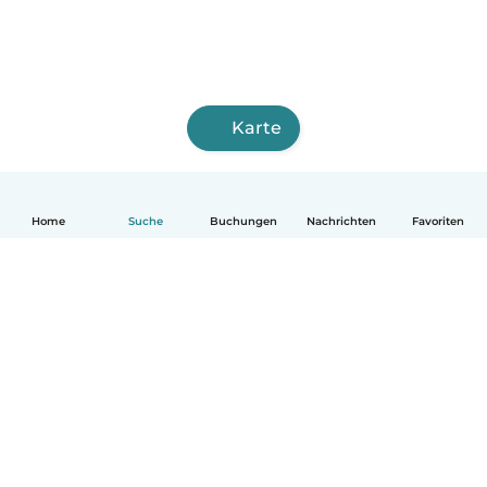
Karte
Home
Suche
Buchungen
Nachrichten
Favoriten
Deutsch
So funktionierts
Hilfe
Bedingungen & Datenschutz
Preise
Impressum