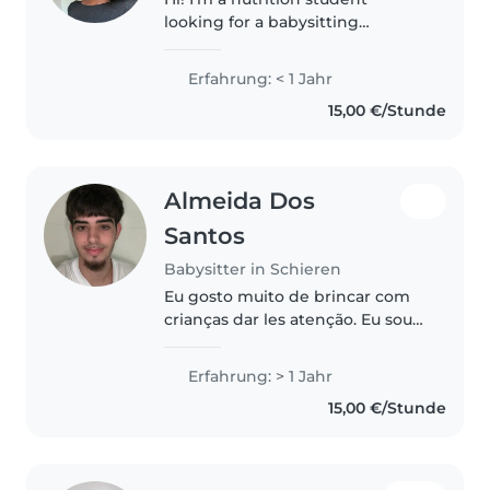
looking for a babysitting
opportunity. Although I don't
have professional babysitting
Erfahrung: < 1 Jahr
experience, I've cared for young
15,00 €/Stunde
children in my family and
genuinely..
Almeida Dos
Santos
Babysitter in Schieren
Eu gosto muito de brincar com
crianças dar les atenção. Eu sou
muito divertido engraçado eu
estou sempre desposto a ajudar.
Erfahrung: > 1 Jahr
15,00 €/Stunde