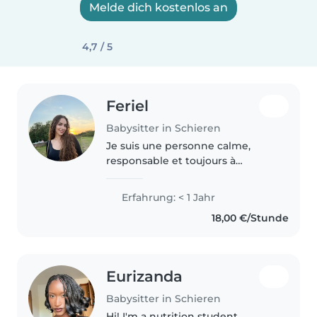
Melde dich kostenlos an
4,7 / 5
Feriel
Babysitter in Schieren
Je suis une personne calme,
responsable et toujours à
l’écoute des enfants. J’ai de
l’expérience en babysitting avec
Erfahrung: < 1 Jahr
des enfants de tous âges et
18,00 €/Stunde
j’adore créer des activités
adaptées..
Eurizanda
Babysitter in Schieren
Hi! I'm a nutrition student