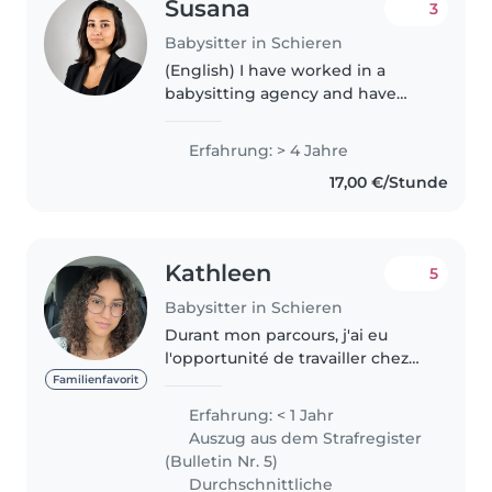
Susana
3
Babysitter in Schieren
(English) I have worked in a
babysitting agency and have
experience with private services.
Since I was 12 years old, I've been
Erfahrung: > 4 Jahre
taking care of friends' and
17,00 €/Stunde
family's children. I have..
Kathleen
5
Babysitter in Schieren
Durant mon parcours, j'ai eu
l'opportunité de travailler chez
Familytime.lu, où j'ai participé
Familienfavorit
activement à l'encadrement de
Erfahrung: < 1 Jahr
colonies pour enfants âgés de 3
Auszug aus dem Strafregister
à 12 ans. Cette expérience..
(Bulletin Nr. 5)
Durchschnittliche