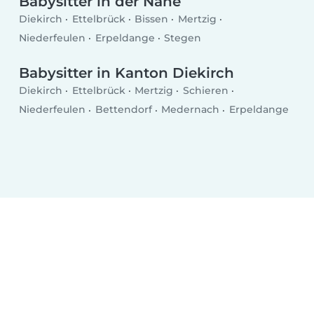
Babysitter in der Nähe
Diekirch
Ettelbrück
Bissen
Mertzig
Niederfeulen
Erpeldange
Stegen
Babysitter in Kanton Diekirch
Diekirch
Ettelbrück
Mertzig
Schieren
Niederfeulen
Bettendorf
Medernach
Erpeldange