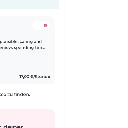
19
sponsible, caring and
 enjoys spending time
sitting experience
17,00 €/Stunde
e zu finden.
n deiner