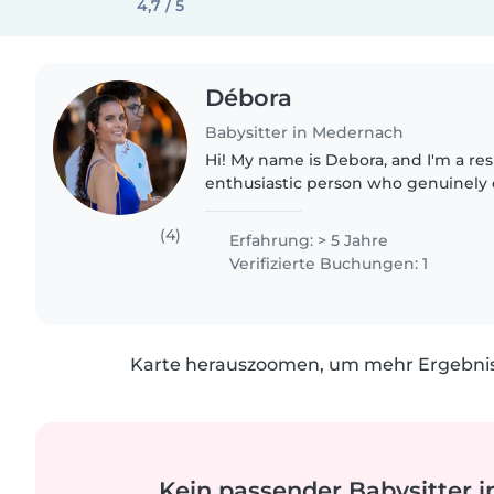
4,7 / 5
Débora
Babysitter in Medernach
Hi! My name is Debora, and I'm a re
enthusiastic person who genuinely
with children. I have previous baby
with children..
(4)
Erfahrung: > 5 Jahre
Verifizierte Buchungen: 1
Karte herauszoomen, um mehr Ergebniss
Kein passender Babysitter i