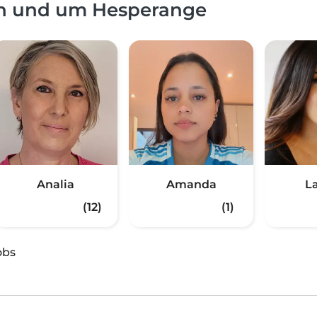
in und um Hesperange
Analia
Amanda
L
(12)
(1)
obs