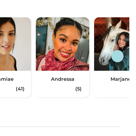
amiae
Andressa
Marjane
(41)
(5)