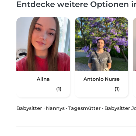
Entdecke weitere Optionen 
Alina
Antonio Nurse
(1)
(1)
Babysitter
·
Nannys
·
Tagesmütter
·
Babysitter J