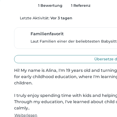
1 Bewertung
1 Referenz
Letzte Aktivität:
Vor 3 tagen
Familienfavorit
Laut Familien einer der beliebtesten Babysitt
Übersetze d
Hi! My name is Alina, I'm 19 years old and turnin
for early childhood education, where I'm learnin
children.

I truly enjoy spending time with kids and helpin
Through my education, I've learned about child 
calmly..
Weiterlesen