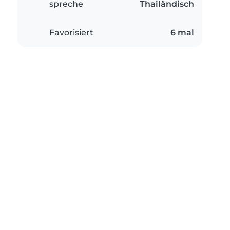
spreche
Thailändisch
Favorisiert
6 mal