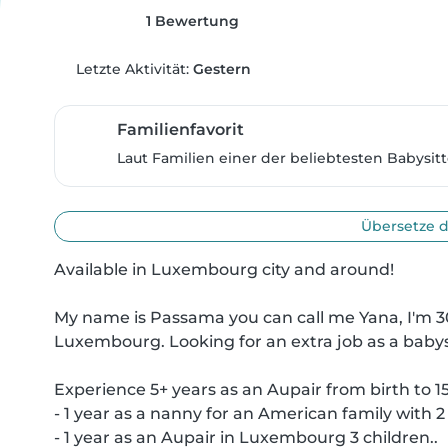
1 Bewertung
Letzte Aktivität:
Gestern
Familienfavorit
Laut Familien einer der beliebtesten Babysitt
Übersetze d
Available in Luxembourg city and around!

My name is Passama you can call me Yana, I'm 30
Luxembourg. Looking for an extra job as a babysi
Experience 5+ years as an Aupair from birth to 15 
- 1 year as a nanny for an American family with 2 
- 1 year as an Aupair in Luxembourg 3 children..