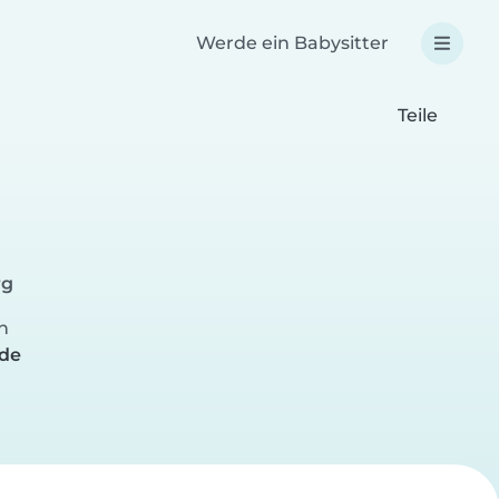
Werde ein Babysitter
Teile
a
rg
n
nde