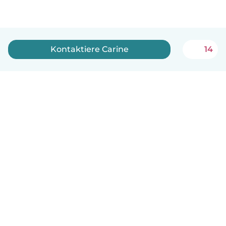
Kontaktiere Carine
14
Deutsch
So funktionierts
Hilfe
Bedingungen & Datenschutz
Preise
Impressum
Babysits für Berufstätige
Community Leitfaden