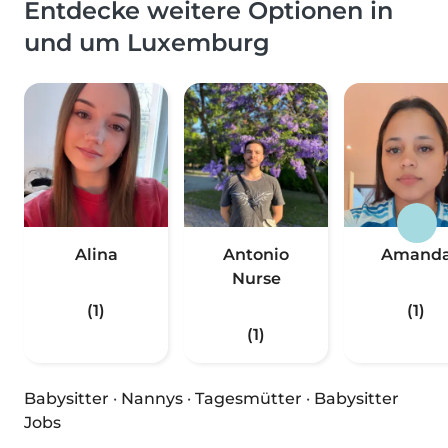
Entdecke weitere Optionen in
und um Luxemburg
Alina
Antonio
Amand
Nurse
(1)
(1)
(1)
Babysitter
·
Nannys
·
Tagesmütter
·
Babysitter
Jobs