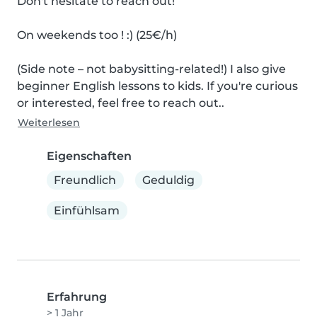
Don't hesitate to reach out!

On weekends too ! :) (25€/h)

(Side note – not babysitting-related!) I also give 
beginner English lessons to kids. If you're curious 
or interested, feel free to reach out..
Weiterlesen
Eigenschaften
Freundlich
Geduldig
Einfühlsam
Erfahrung
> 1 Jahr