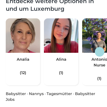
Entdecke weitere Optionen in
und um Luxemburg
Analia
Alina
Antoni
Nurse
(12)
(1)
(1)
Babysitter
·
Nannys
·
Tagesmütter
·
Babysitter
Jobs