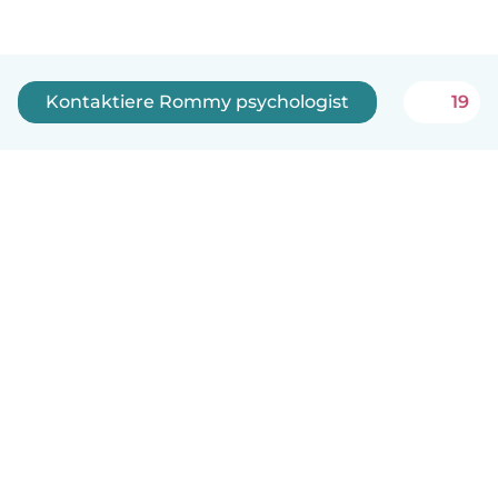
Kontaktiere Rommy psychologist
19
Deutsch
So funktionierts
Hilfe
Bedingungen & Datenschutz
Preise
Impressum
Babysits für Berufstätige
Community Leitfaden