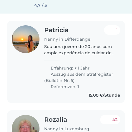
4,7 / 5
Patricia
1
Nanny in Differdange
Sou uma jovem de 20 anos com
ampla experiência de cuidar de
crianças de todas as idades,
desde bebés até crianças em
Erfahrung: < 1 Jahr
idade escolar. Sou fluente em
Auszug aus dem Strafregister
alemão, francês, inglês,
(Bulletin Nr. 5)
luxemburguês..
Referenzen: 1
15,00 €/Stunde
Rozalia
42
Nanny in Luxemburg