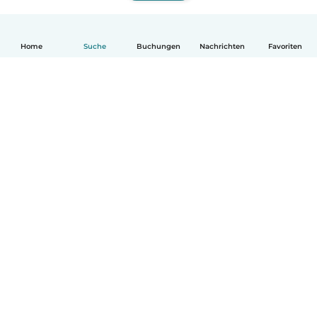
Home
Suche
Buchungen
Nachrichten
Favoriten
Deutsch
So funktionierts
Hilfe
Bedingungen & Datenschutz
Preise
Impressum
Babysits für Berufstätige
Community Leitfaden
© Babysits B.V.