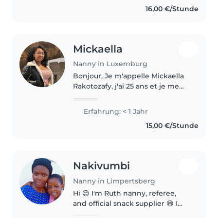
16,00 €/Stunde
Mickaella
Nanny in Luxemburg
Bonjour, Je m'appelle Mickaella
Rakotozafy, j'ai 25 ans et je me
permets de vous écrire pour me
présenter en tant que nounou.
Erfahrung: < 1 Jahr
Je suis une personne douce,
15,00 €/Stunde
sérieuse et attentionnée...
Nakivumbi
Nanny in Limpertsberg
Hi 😊 I'm Ruth nanny, referee,
and official snack supplier 😄 I
negotiate daily with tiny