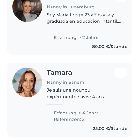
Nanny in Luxemburg
Soy María tengo 23 años y soy
graduada en educación infantil,
soy amigable, sociable y adoro a
los niños.
Erfahrung: > 2 Jahre
80,00 €/Stunde
Tamara
Nanny in Sanem
Je suis une nounou
expérimentée avec 4 ans
d'expérience en garde d'enfants,
spécialisée dans
Erfahrung: > 4 Jahre
l'accompagnement des enfants
Referenzen: 2
de tous âges, y compris ceux
25,00 €/Stunde
ayant des besoins particuliers...