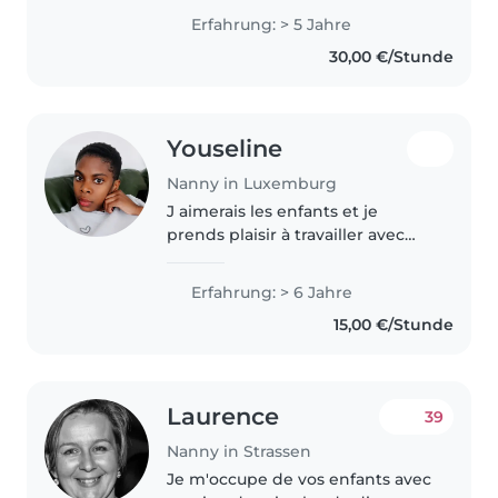
humans: just one bite” vs
Erfahrung: > 5 Jahre
absolutely not!” I can turn crying
30,00 €/Stunde
concerts into laughing parties..
Youseline
Nanny in Luxemburg
J aimerais les enfants et je
prends plaisir à travailler avec
eux étant que baby sitter avec
plus de 6 ans d expérience je
Erfahrung: > 6 Jahre
suis impatiente de m occuper de
15,00 €/Stunde
vos petit bout de chou
Laurence
39
Nanny in Strassen
Je m'occupe de vos enfants avec