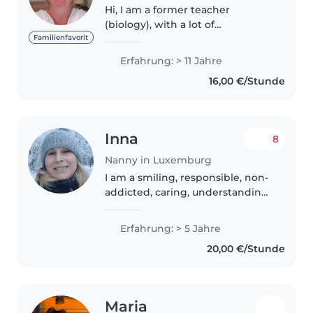
Hi, I am a former teacher
(biology), with a lot of
experience working with
Familienfavorit
children of various ages from
Erfahrung: > 11 Jahre
babies to teenagers. I am
16,00 €/Stunde
energetic, warm, caring and
nurturing who can quickly..
Inna
8
Nanny in Luxemburg
I am a smiling, responsible, non-
addicted, caring, understanding,
patient, warm person who loves
small children. I love spending
Erfahrung: > 5 Jahre
time with them and going for
20,00 €/Stunde
walks. I have a secondary..
Maria