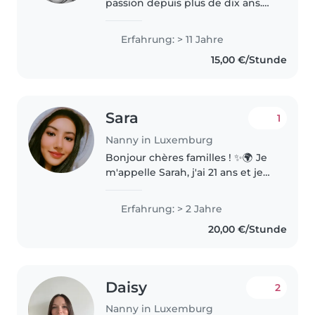
passion depuis plus de dix ans.
Puéricultrice de formation, j'ai à
cœur de créer un
Erfahrung: > 11 Jahre
environnement chaleureux pour
15,00 €/Stunde
les bébés, tout-petits,
préscolaires..
Sara
1
Nanny in Luxemburg
Bonjour chères familles ! ✨🌍 Je
m'appelle Sarah, j'ai 21 ans et je
viens du Maroc 🇲🇦 Je suis Au
Pair avec une excellente
Erfahrung: > 2 Jahre
expérience en garde d'enfants,
20,00 €/Stunde
ayant pris soin d'un petit..
Daisy
2
Nanny in Luxemburg