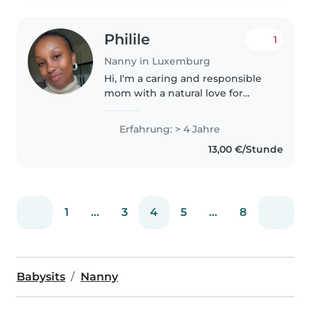
Philile
1
Nanny in Luxemburg
Hi, I'm a caring and responsible
mom with a natural love for
children. I have hands-on
experience and enjoy creating a
Erfahrung: > 4 Jahre
safe, happy environment. I'm
13,00 €/Stunde
patient, reliable, and love
helping..
1
...
3
4
5
...
8
Babysits
Nanny