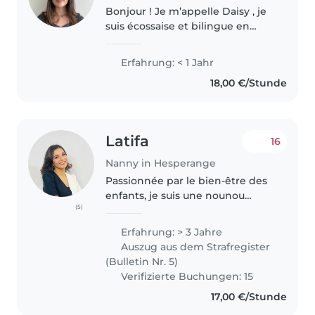
Bonjour ! Je m’appelle Daisy , je
suis écossaise et bilingue en
anglais et en luxembourgeois. Je
passe actuellement mon bac et
Erfahrung: < 1 Jahr
je cherche à faire du baby-sitting
18,00 €/Stunde
pendant les vacances..
Latifa
16
Nanny in Hesperange
Passionnée par le bien-être des
enfants, je suis une nounou
(5)
attentive, dynamique et
responsable. Forte d’une
Erfahrung: > 3 Jahre
expérience solide, je propose
Auszug aus dem Strafregister
des activités éducatives et
(Bulletin Nr. 5)
ludiques adaptées..
Verifizierte Buchungen: 15
17,00 €/Stunde