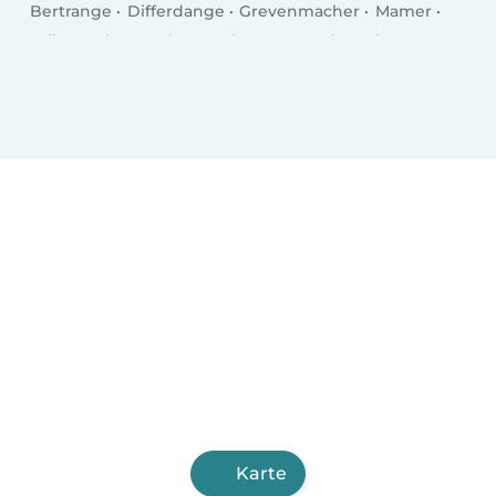
Bertrange
Differdange
Grevenmacher
Mamer
Wiltz
Echternach
Bascharage
Kayl
Tetingen
Remich
Wasserbillig
Mersch
Bridel
Mondercange
Bad Mondorf
Fentingen
Karte