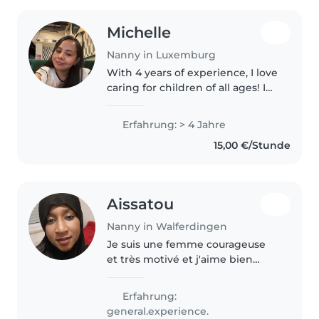
Michelle
Nanny in Luxemburg
With 4 years of experience, I love
caring for children of all ages! I
have a special knack for
engaging kids through drawing,
Erfahrung: > 4 Jahre
reading, and music. Comfortable
15,00 €/Stunde
with chores and cooking,..
Aissatou
Nanny in Walferdingen
Je suis une femme courageuse
et très motivé et j'aime bien
amusé avec les j'ai un enfant
aussi je suis toujours souriante
Erfahrung:
j'aime travailler avec les enfants
general.experience.
je sui abitué au enfants..