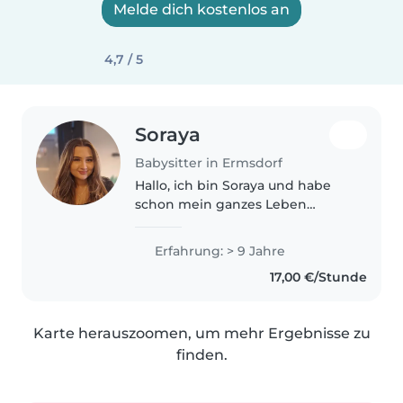
Melde dich kostenlos an
4,7 / 5
Soraya
Babysitter in Ermsdorf
Hallo, ich bin Soraya und habe
schon mein ganzes Leben
Erfahrung im Babysitten, da ich
viel auf meine jüngeren
Erfahrung: > 9 Jahre
Geschwister, Familienmitglieder
17,00 €/Stunde
und andere Kinder aufgepasst
habe. Durch..
Karte herauszoomen, um mehr Ergebnisse zu
finden.