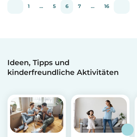
Suche nach zuckerfreiem Eis seid, haben wir
1
...
5
6
7
...
16
eine großartige Alternative für euch!
Ideen, Tipps und
kinderfreundliche Aktivitäten