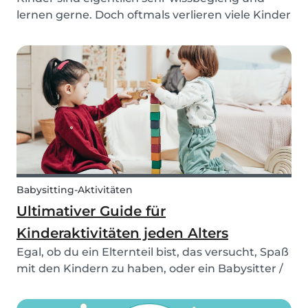
lernen gerne. Doch oftmals verlieren viele Kinder
schon früh die Lernmotivation. Schuld daran ist
in vielen Fällen der Leistungsdruck. Es gibt aber
Tipps und Tricks, wie ihr euer Kind zum Lern...
Babysitting-Aktivitäten
Ultimativer Guide für
Kinderaktivitäten jeden Alters
Egal, ob du ein Elternteil bist, das versucht, Spaß
mit den Kindern zu haben, oder ein Babysitter /
Kinderbetreuer, der versucht, neue Ideen für
deinen nächsten Babysittertermin zu