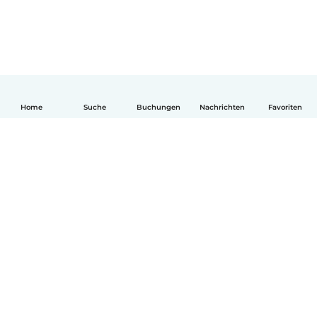
Home
Suche
Buchungen
Nachrichten
Favoriten
Deutsch
So funktionierts
Hilfe
Bedingungen & Datenschutz
Preise
Impressum
Babysits für Berufstätige
Community Leitfaden