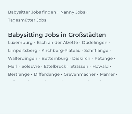
Babysitter Jobs finden
Nanny Jobs
Tagesmütter Jobs
Babysitting Jobs in Großstädten
Luxemburg
Esch an der Alzette
Düdelingen
Limpertsberg
Kirchberg-Plateau
Schifflange
Walferdingen
Bettemburg
Diekirch
Pétange
Merl
Soleuvre
Ettelbrück
Strassen
Howald
Bertrange
Differdange
Grevenmacher
Mamer
Wiltz
Echternach
Bascharage
Kayl
Tetingen
Remich
Wasserbillig
Mersch
Bridel
Mondercange
Bad Mondorf
Fentingen