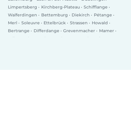
Limpertsberg
Kirchberg-Plateau
Schifflange
Walferdingen
Bettemburg
Diekirch
Pétange
Merl
Soleuvre
Ettelbrück
Strassen
Howald
Bertrange
Differdange
Grevenmacher
Mamer
Wiltz
Echternach
Bascharage
Kayl
Tetingen
Remich
Wasserbillig
Mersch
Bridel
Mondercange
Bad Mondorf
Fentingen