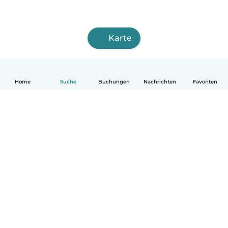
Karte
Home
Suche
Buchungen
Nachrichten
Favoriten
Deutsch
So funktionierts
Hilfe
Bedingungen & Datenschutz
Preise
Impressum
Babysits für Berufstätige
Community Leitfaden