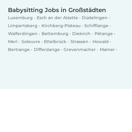
Babysitting Jobs in Großstädten
Luxemburg
Esch an der Alzette
Düdelingen
Limpertsberg
Kirchberg-Plateau
Schifflange
Walferdingen
Bettemburg
Diekirch
Pétange
Merl
Soleuvre
Ettelbrück
Strassen
Howald
Bertrange
Differdange
Grevenmacher
Mamer
Wiltz
Echternach
Bascharage
Kayl
Tetingen
Remich
Wasserbillig
Mersch
Bridel
Mondercange
Bad Mondorf
Fentingen