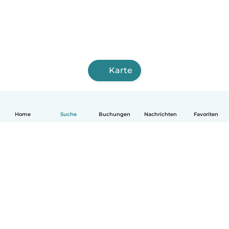
Karte
Home
Suche
Buchungen
Nachrichten
Favoriten
Deutsch
So funktionierts
Hilfe
Bedingungen & Datenschutz
Preise
Impressum